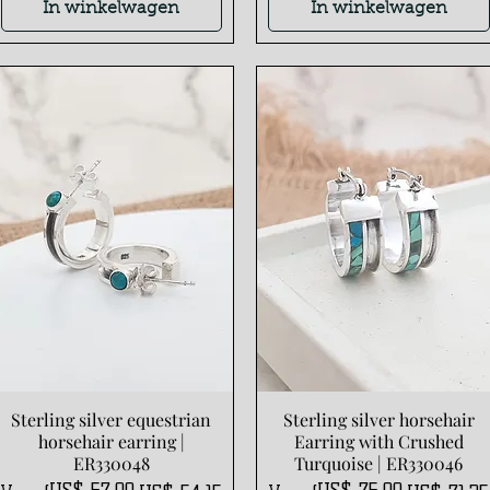
In winkelwagen
In winkelwagen
Sterling silver equestrian
Sterling silver horsehair
Snel overzicht
Snel overzicht
horsehair earring |
Earring with Crushed
ER330048
Turquoise | ER330046