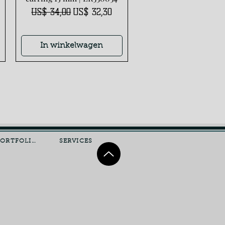
Normale prijs
Verkoopprijs
US$ 34,00
US$ 32,30
In winkelwagen
PORTFOLIO
SERVICES