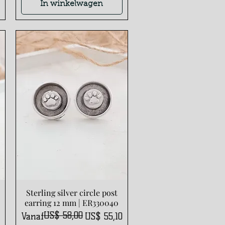
In winkelwagen
Sterling silver circle post
Snel overzicht
earring 12 mm | ER330040
US$ 58,00
Normale prijs
Verkoopprijs
Vanaf
US$ 55,10