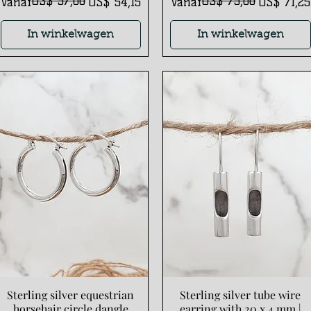
US$ 57,00
US$ 75,00
Normale prijs
Verkoopprijs
Normale prijs
Verkoopprijs
Vanaf
US$ 54,15
Vanaf
US$ 71,25
In winkelwagen
In winkelwagen
Sterling silver equestrian
Sterling silver tube wire
Snel overzicht
Snel overzicht
horsehair circle dangle
earring with 20 x 4 mm |