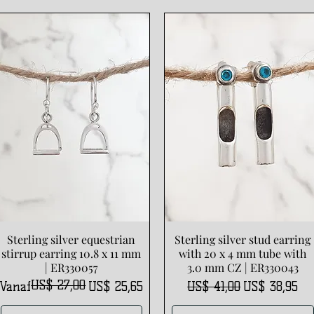
Sterling silver equestrian
Sterling silver stud earring
Snel overzicht
Snel overzicht
stirrup earring 10.8 x 11 mm
with 20 x 4 mm tube with
| ER330057
3.0 mm CZ | ER330043
US$ 27,00
Normale prijs
Verkoopprijs
Normale prijs
Verkoopprijs
Vanaf
US$ 25,65
US$ 41,00
US$ 38,95