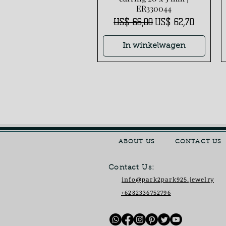
ER330044
Normale prijs
Verkoopprijs
US$ 66,00
US$ 62,70
In winkelwagen
ABOUT US
CONTACT US
Contact Us:
info@park2park925.jewelry
+6282336752796