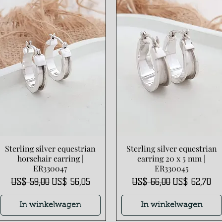
Sterling silver equestrian
Sterling silver equestrian
Snel overzicht
Snel overzicht
horsehair earring |
earring 20 x 5 mm |
ER330047
ER330045
Normale prijs
Verkoopprijs
Normale prijs
Verkoopprijs
US$ 59,00
US$ 56,05
US$ 66,00
US$ 62,70
In winkelwagen
In winkelwagen