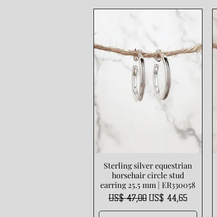
Sterling silver equestrian
Snel overzicht
horsehair circle stud
earring 25.5 mm | ER330058
Normale prijs
Verkoopprijs
US$ 47,00
US$ 44,65