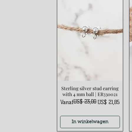
Sterling silver stud earring
Snel overzicht
with 4 mm ball | ER330021
US$ 23,00
Normale prijs
Verkoopprijs
Vanaf
US$ 21,85
In winkelwagen