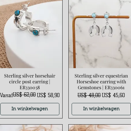
Sterling silver horsehair
Sterling silver equestrian
Snel overzicht
Snel overzicht
circle post earring |
Horseshoe earring with
ER330038
Gemstones | ER330061
US$ 62,00
Normale prijs
Verkoopprijs
Normale prijs
Verkoopprijs
Vanaf
US$ 58,90
US$ 48,00
US$ 45,60
In winkelwagen
In winkelwagen