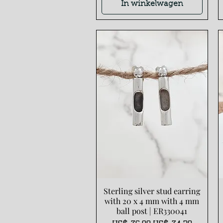
In winkelwagen
Sterling silver stud earring
Snel overzicht
with 20 x 4 mm with 4 mm
ball post | ER330041