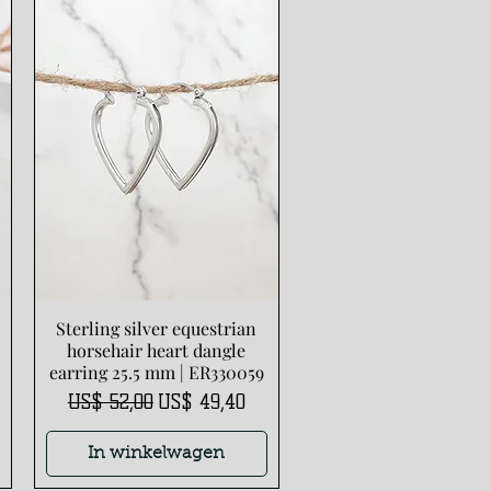
Sterling silver equestrian
Snel overzicht
horsehair heart dangle
earring 25.5 mm | ER330059
Normale prijs
Verkoopprijs
US$ 52,00
US$ 49,40
In winkelwagen