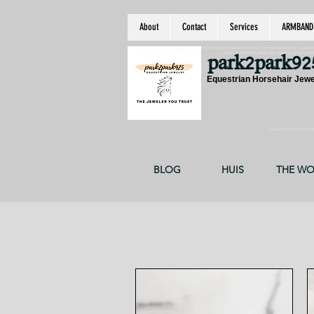
About
Contact
Services
ARMBAND
equestrian jewelry, equestrian jewelry design, equestrian gifts, horseshoe jewelry, custom equ
chain, byzantine, keepsake jewelry, jewelry ke
park2park92
Equestrian Horsehair Jewe
Thank you for your supp
BLOG
HUIS
THE W