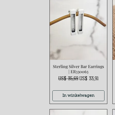
Sterling Silver Bar Earrings
Snel overzicht
| ER330063
Normale prijs
Verkoopprijs
US$ 35,69
US$ 33,91
In winkelwagen