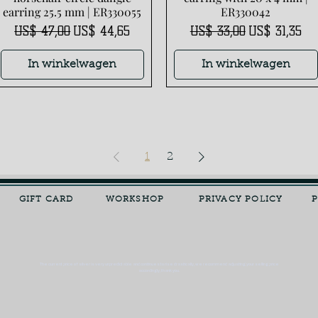
earring 25.5 mm | ER330055
ER330042
Normale prijs
Verkoopprijs
Normale prijs
Verkoopprijs
US$ 47,00
US$ 44,65
US$ 33,00
US$ 31,35
In winkelwagen
In winkelwagen
1
2
GIFT CARD
WORKSHOP
PRIVACY POLICY
The current price of silver is very unpredictable and continues to rise drastically, we recommend adjusting your selling price
accordingly, thank you.