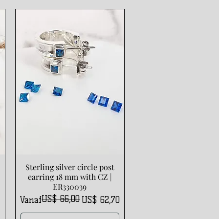
Sterling silver circle post
Snel overzicht
earring 18 mm with CZ |
ER330039
US$ 66,00
Normale prijs
Verkoopprijs
Vanaf
US$ 62,70