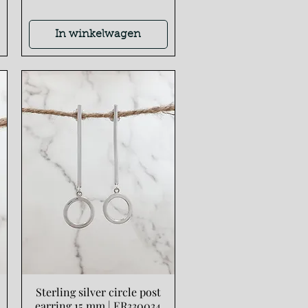
In winkelwagen
Sterling silver circle post
Snel overzicht
earring 15 mm | ER330034