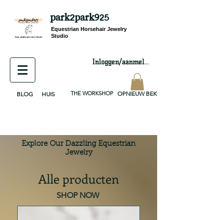
park2park925
equestrian jewelry, equestrian jewelry design, equestrian gifts, horseshoe jewelry, custom equestrian, handmade jewelry, silver jewelry, cloisonné jewelry, wearable art, jewellery of the day, silver jewelry, sterling silver, silver, chain, silver chain, byzantine, keepsake jewelry, jewelry keepsake, pendant, earring, bracelet, necklace, brooch, slider, end cap, findings components, diy jewelry
Equestrian Horsehair Jewelry
Studio
Inloggen/aanmelden
THE WORKSHOP
OPNIEUW BEKIJKEN
BLOG
HUIS
Explore Our Dazzling Equestrian
Jewelry
Alle producten
SHOP NOW