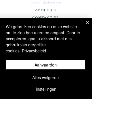
accordingly, thank you.
ABOUT US
CONTACT US
We gebruiken cookies op onze website
WORKSHOP
om te zien hoe u ermee omgaat. Door te
PRIVACY POLICY
accepteren, gaat u akkoord met ons
PORTFOLIO
gebruik van dergelijke
cookies.
Privacybeleid
Aanvaarden
Alles weigeren
Instellingen