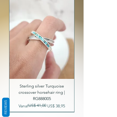
Sterling silver Turquoise
crossover horsehair ring |
RG888005
REVIEWS
US$ 41,00
Normale prijs
Verkoopprijs
Vanaf
US$ 38,95