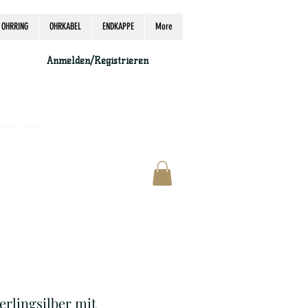
OHRRING
OHRKABEL
ENDKAPPE
More
Anmelden/Registrieren
accordingly, thank you.
erlingsilber mit