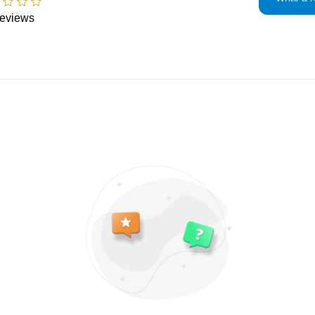
responsible for an
Production time a
Kundenspezifisc
eviews
problem.
days EXCLUDING sh
Bestellungen
order it means you
Digitale Downl
time.
Intime Gegenst
Gesundheits-/H
Artikel im Ange
Rückgabebedingu
Käufer sind für d
verantwortlich. We
Originalzustand z
Käufer für den Wer
Datenschutz-Bes
Ich werde nur Ihre
Rechnungsadresse
verwenden
Um mit Ihnen üb
kommuniziere
Um Ihre Bestell