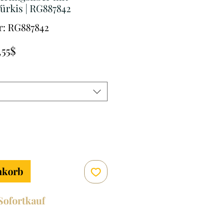
ürkis | RG887842
: RG887842
andardpreis
Sale-
,55$
Preis
nkorb
Sofortkauf