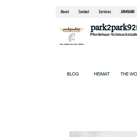
About
Contact
Services
ARMBAND
equestrian jewelry, equestrian jewelry design, equestrian gifts, horseshoe jewelry, custom equ
chain, byzantine, keepsake jewelry, jewelry ke
park2park92
Pferdehaar-Schmuckstudio
Thank you for your supp
BLOG
HEIMAT
THE W