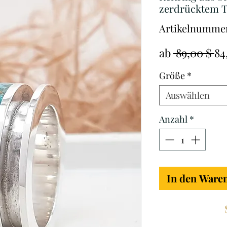
zerdrücktem T
Artikelnummer
St
ab
 89,00 $ 
84
Größe
*
Auswählen
Anzahl
*
In den Ware