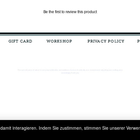
Aus rechtlichen
Steuern)
Be the first to review this product
GIFT CARD
WORKSHOP
PRIVACY POLICY
The current price of silver is very unpredictable and continues to rise drastically, we recommend adjusting your selling price
accordingly, thank you.
 damit interagieren. Indem Sie zustimmen, stimmen Sie unserer Verw