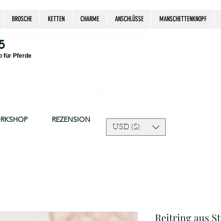
BROSCHE
KETTEN
CHARME
ANSCHLÜSSE
MANSCHETTENKNOPF
estrian, handmade jewelry, silver jewelry, cloisonné jewelry, wearable art, jewellery of the day, silver jewelry, sterling silver, silver, chain, silver
epsake, pendant, earring, bracelet, necklace, brooch, slider, end cap, findings components, diy jewelry
5
 für Pferde
Due to silver supply delay our production time might be longer than usual.
ort and trust in our shop! The current price of silver is very unpredictable and continues to rise drastically, we recommend adjusting your selling price 
ORKSHOP
REZENSION
USD ($)
Reitring aus St