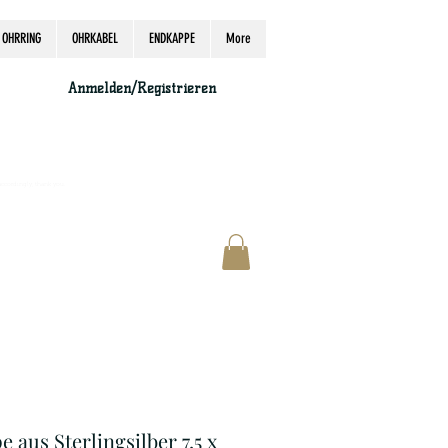
OHRRING
OHRKABEL
ENDKAPPE
More
Anmelden/Registrieren
accordingly, thank you.
 aus Sterlingsilber 7,5 x