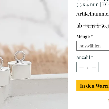
5,5 x 4 mm | E
Artikelnummer
Sta
ab
 59,35 $ 
56,
Menge
*
Auswählen
Anzahl
*
In den Ware