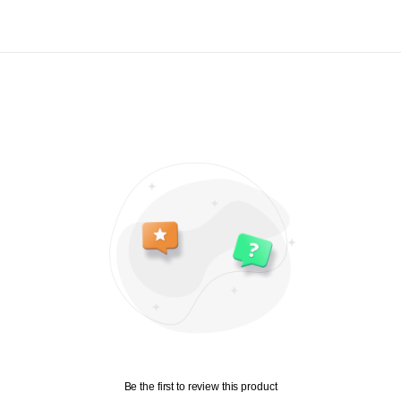
responsible for an
Bestellung aufgebe
Kundenspezifisc
problem.
unserer Produktion
Bestellungen
Rosshaarschmuck 
Digitale Downl
Blanko ohne Rossh
Intime Gegenst
Gesundheits-/H
Artikel im Ange
Rückgabebedingu
Käufer sind für d
verantwortlich. We
Originalzustand z
Käufer für den Wer
Datenschutz-Bes
Ich werde nur Ihre
Rechnungsadresse
verwenden
Um mit Ihnen üb
kommuniziere
Um Ihre Bestell
Be the first to review this product