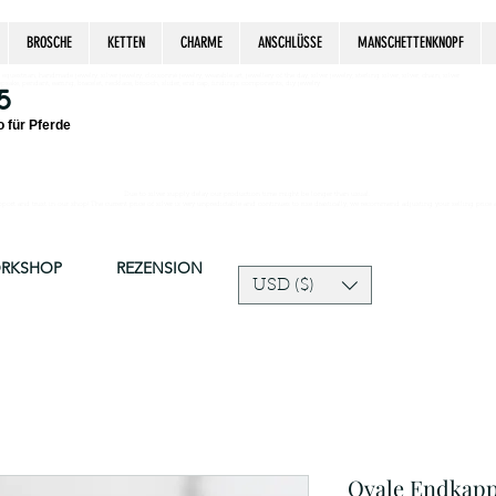
BROSCHE
KETTEN
CHARME
ANSCHLÜSSE
MANSCHETTENKNOPF
estrian, handmade jewelry, silver jewelry, cloisonné jewelry, wearable art, jewellery of the day, silver jewelry, sterling silver, silver, chain, silver
epsake, pendant, earring, bracelet, necklace, brooch, slider, end cap, findings components, diy jewelry
5
 für Pferde
Due to silver supply delay our production time might be longer than usual.
ort and trust in our shop! The current price of silver is very unpredictable and continues to rise drastically, we recommend adjusting your selling price 
ORKSHOP
REZENSION
USD ($)
Ovale Endkappe