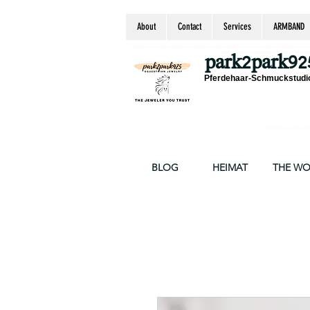
About
Contact
Services
ARMBAND
equestrian jewelry, equestrian jewelry design, equestrian gifts, horseshoe jewelry, custom equ
chain, byzantine, keepsake jewelry, jewelry ke
park2park92
Pferdehaar-Schmuckstudio
Thank you for your supp
BLOG
HEIMAT
THE W