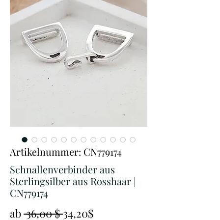
Artikelnummer: CN779174
Schnallenverbinder aus
Sterlingsilber aus Rosshaar |
CN779174
Standardpreis
Sale-
ab
 36,00 $ 
34,20$