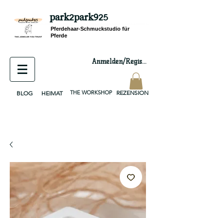
park2park925
equestrian jewelry, equestrian jewelry design, equestrian gifts, horseshoe jewelry, custom equestrian, handmade jewelry, silver jewelry, cloisonné jewelry, wearable art, jewellery of the day, silver jewelry, sterling silver, silver, chain, silver chain, byzantine, keepsake jewelry, jewelry keepsake, pendant, earring, bracelet, necklace, brooch, slider, end cap, findings components, diy jewelry
Pferdehaar-Schmuckstudio für
Pferde
Anmelden/Registrieren
THE WORKSHOP
REZENSION
BLOG
HEIMAT