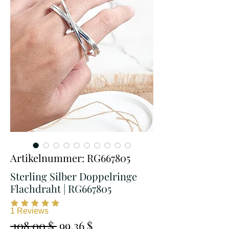
Artikelnummer: RG667805
Sterling Silber Doppelringe
Flachdraht | RG667805
1
Reviews
Standardpreis
Sale-
 108,00 $ 
99,36 $