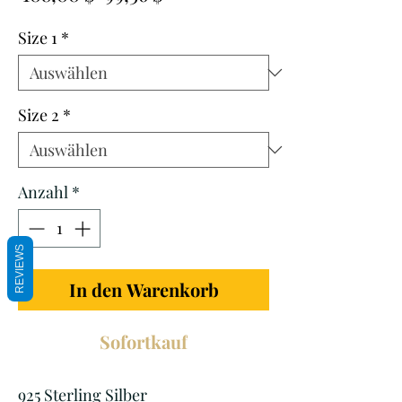
Preis
Size 1
*
Size 2
*
Anzahl
*
REVIEWS
In den Warenkorb
Sofortkauf
925 Sterling Silber