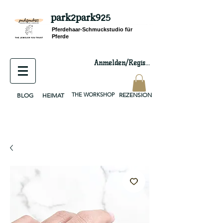
park2park925
equestrian jewelry, equestrian jewelry design, equestrian gifts, horseshoe jewelry, custom equestrian, handmade jewelry, silver jewelry, cloisonné jewelry, wearable art, jewellery of the day, silver jewelry, sterling silver, silver, chain, silver chain, byzantine, keepsake jewelry, jewelry keepsake, pendant, earring, bracelet, necklace, brooch, slider, end cap, findings components, diy jewelry
Pferdehaar-Schmuckstudio für
Pferde
Anmelden/Registrieren
THE WORKSHOP
REZENSION
BLOG
HEIMAT