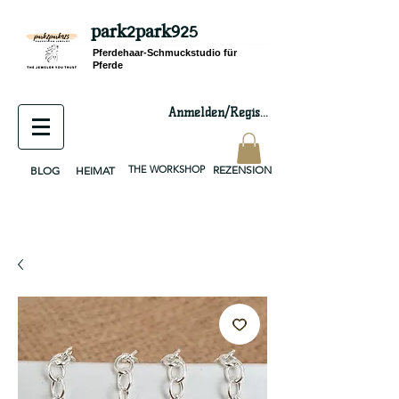
park2park925
equestrian jewelry, equestrian jewelry design, equestrian gifts, horseshoe jewelry, custom equestrian, handmade jewelry, silver jewelry, cloisonné jewelry, wearable art, jewellery of the day, silver jewelry, sterling silver, silver, chain, silver chain, byzantine, keepsake jewelry, jewelry keepsake, pendant, earring, bracelet, necklace, brooch, slider, end cap, findings components, diy jewelry
Pferdehaar-Schmuckstudio für
Pferde
Anmelden/Registrieren
THE WORKSHOP
REZENSION
BLOG
HEIMAT