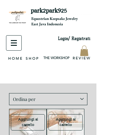
park2park925
equestrian jewelry, equestrian jewelry design, equestrian gifts, horseshoe jewelry, custom equestrian, handmade jewelry, silver jewelry, cloisonné jewelry, wearable art, jewellery of the day, silver jewelry, sterling silver, silver, chain, silver chain, byzantine, keepsake jewelry, jewelry keepsake, pendant, earring, bracelet, necklace, brooch, slider, end cap, findings components, diy jewelry
Equestrian Keepsake Jewelry
East Java Indonesia
Login/ Registrati
THE WORKSHOP
R E V I E W
H O M E
S H O P
Aggiungi al
Aggiungi al
carrello
carrello