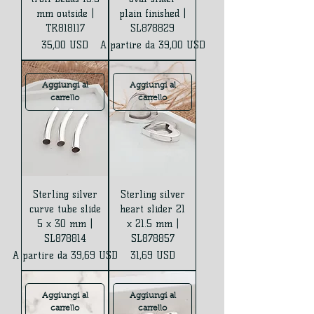
mm outside |
plain finished |
TR818117
SL878829
Prezzo
Prezzo scontato
35,00 USD
A partire da
39,00 USD
Aggiungi al
Aggiungi al
carrello
carrello
Sterling silver
Sterling silver
curve tube slide
heart slider 21
5 x 30 mm |
x 21.5 mm |
SL878814
SL878857
Prezzo scontato
Prezzo
A partire da
39,69 USD
31,69 USD
Aggiungi al
Aggiungi al
carrello
carrello