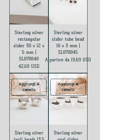
Sterling silver
Sterling silver
rectangular
slider tube bead
slider 30 x 12 x
18 x 3 mm |
5 mm |
SL878845
SL878848
Prezzo scontato
A partire da
19,69 USD
Prezzo
42,69 USD
Aggiungi al
Aggiungi al
carrello
carrello
Sterling silver
Sterling silver
troll beads 13.5
oval slider