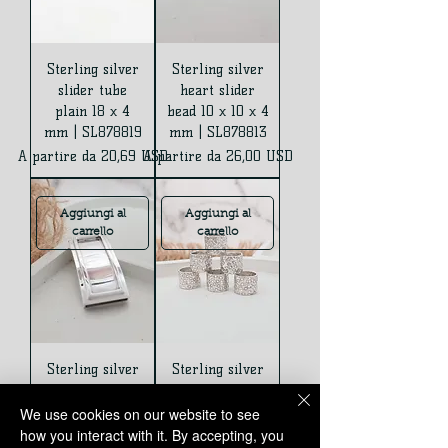
Sterling silver
Sterling silver
slider tube
heart slider
plain 18 x 4
bead 10 x 10 x 4
mm | SL878819
mm | SL878813
Prezzo scontato
Prezzo scontato
A partire da
20,69 USD
A partire da
26,00 USD
Aggiungi al
Aggiungi al
carrello
carrello
Sterling silver
Sterling silver
rectangular
hammer slider
slider 30 x
8 x 8 mm |
We use cookies on our website to see
14.75 x 5 mm |
SL878818
how you interact with it. By accepting, you