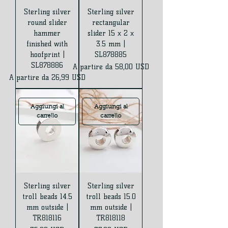
Sterling silver
Sterling silver
round slider
rectangular
hammer
slider 15 x 2 x
finished with
3.5 mm |
hoofprint |
SL878885
SL878886
Prezzo scontato
A partire da
58,00 USD
Prezzo scontato
A partire da
26,99 USD
Aggiungi al
Aggiungi al
carrello
carrello
Sterling silver
Sterling silver
troll beads 14.5
troll beads 15.0
mm outside |
mm outside |
TR818116
TR818118