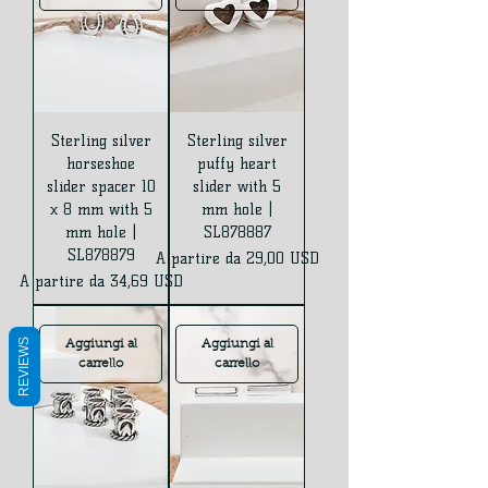
Sterling silver
Sterling silver
horseshoe
puffy heart
slider spacer 10
slider with 5
x 8 mm with 5
mm hole |
mm hole |
SL878887
SL878879
Prezzo scontato
A partire da
29,00 USD
Prezzo scontato
A partire da
34,69 USD
REVIEWS
Aggiungi al
Aggiungi al
carrello
carrello